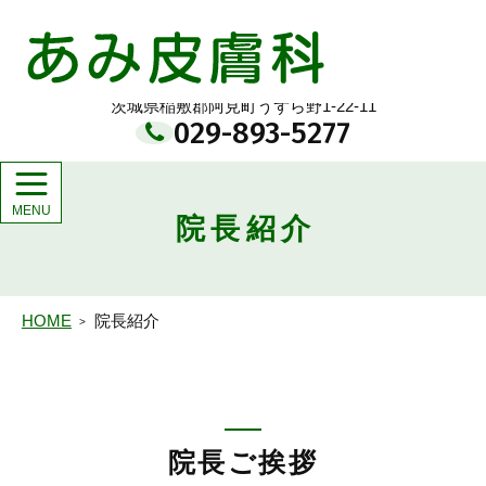
メ
イ
あみ皮膚科
ン
コ
ン
茨城県稲敷郡阿見町うずら野1-22-11
テ
029-893-5277
ン
ツ
院長紹介
HOME
院長紹介
院長ご挨拶