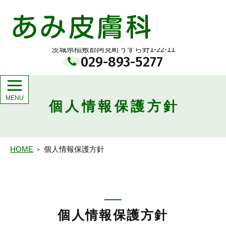
メ
イ
あみ皮膚科
ン
コ
ン
茨城県稲敷郡阿見町うずら野1-22-11
テ
029-893-5277
ン
ツ
個人情報保護方針
HOME
個人情報保護方針
個人情報保護方針