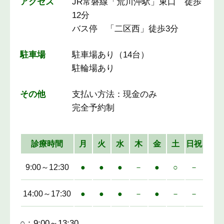
アクセス
JR常磐線「荒川沖駅」東口 徒歩
12分
バス停 「二区西」徒歩3分
駐車場
駐車場あり（14台）
駐輪場あり
その他
支払い方法：現金のみ
完全予約制
診療時間
月
火
水
木
金
土
日祝
9:00～12:30
●
●
●
－
●
○
－
14:00～17:30
●
●
●
－
●
－
－
○：9:00～13:30