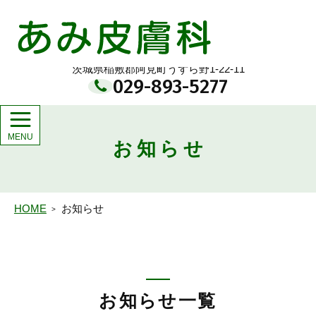
メ
イ
あみ皮膚科
ン
コ
ン
茨城県稲敷郡阿見町うずら野1-22-11
テ
029-893-5277
ン
ツ
お知らせ
HOME
お知らせ
お知らせ一覧